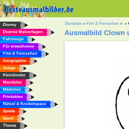
Startseite
»
Film & Fernsehen
»
»
Disney
Ausmalbild Clown 
Diverse Malvorlagen
Fahrzeuge
Für erwachsene
Film & Fernsehen
Geographie
Jungs
Kleinkinder
Mandalas
Mädchen
Printables
Rätsel & Knobelspass
Spiele
Sport
Thema