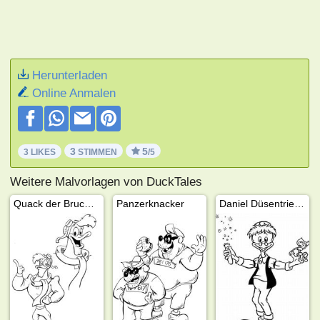
Herunterladen
Online Anmalen
3
5
3 LIKES
STIMMEN
/5
Weitere Malvorlagen von DuckTales
Quack der Bruchpilot
Panzerknacker
Daniel Düsentrieb und sein Helferlein