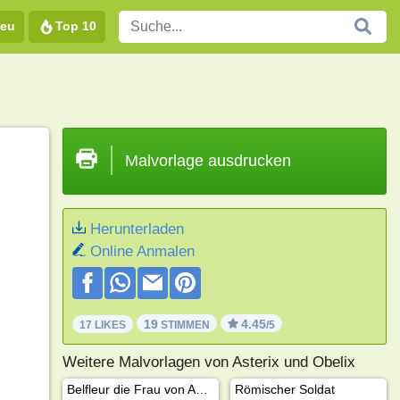
eu
Top 10
Malvorlage ausdrucken
Herunterladen
Online Anmalen
19
4.45
17 LIKES
STIMMEN
/5
Weitere Malvorlagen von Asterix und Obelix
Belfleur die Frau von Abraracourcix
Römischer Soldat