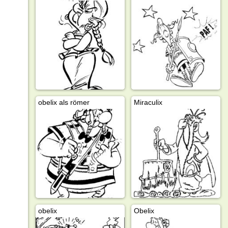
obelix als römer
Miraculix
obelix
Obelix