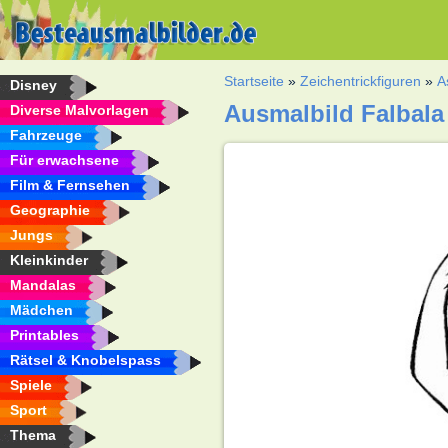
Startseite
»
Zeichentrickfiguren
»
A
Disney
Ausmalbild Falbala 
Diverse Malvorlagen
Fahrzeuge
Für erwachsene
Film & Fernsehen
Geographie
Jungs
Kleinkinder
Mandalas
Mädchen
Printables
Rätsel & Knobelspass
Spiele
Sport
Thema