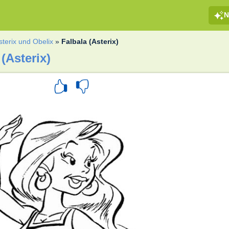
N
sterix und Obelix
»
Falbala (Asterix)
(Asterix)