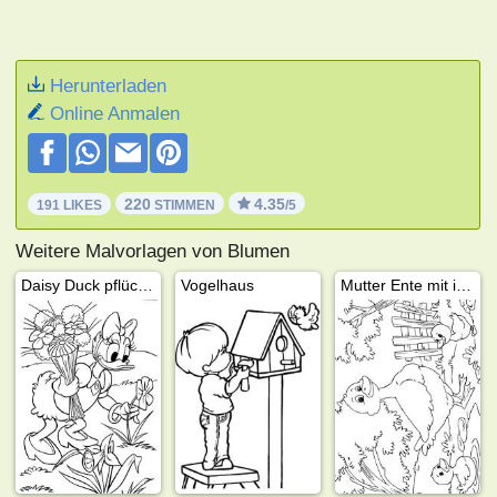
Herunterladen
Online Anmalen
220
4.35
191 LIKES
STIMMEN
/5
Weitere Malvorlagen von Blumen
Daisy Duck pflückt Blumen
Vogelhaus
Mutter Ente mit ihren Entenküken