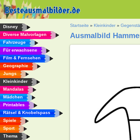
Startseite
»
Kleinkinder
»
Gegenst
Disney
Ausmalbild Hamme
Diverse Malvorlagen
Fahrzeuge
Für erwachsene
Film & Fernsehen
Geographie
Jungs
Kleinkinder
Mandalas
Mädchen
Printables
Rätsel & Knobelspass
Spiele
Sport
Thema