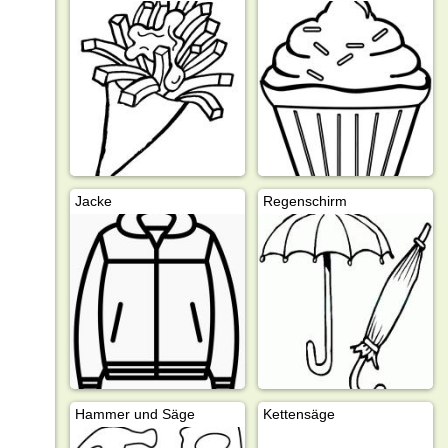
Jacke
Regenschirm
Hammer und Säge
Kettensäge