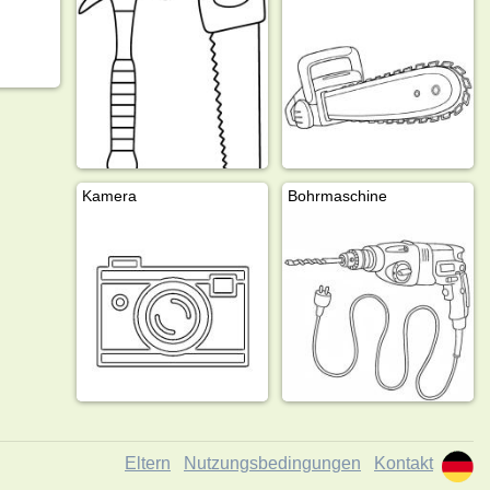
2
Kamera
Bohrmaschine
Eltern
Nutzungsbedingungen
Kontakt