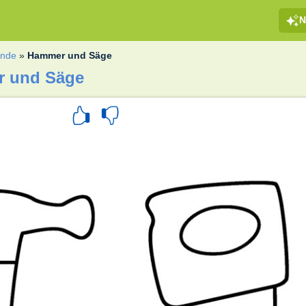
N
ände
»
Hammer und Säge
r und Säge