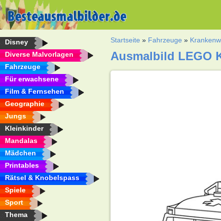
Startseite
»
Fahrzeuge
»
Kranken
Disney
Ausmalbild LEGO 
Diverse Malvorlagen
Fahrzeuge
Für erwachsene
Film & Fernsehen
Geographie
Jungs
Kleinkinder
Mandalas
Mädchen
Printables
Rätsel & Knobelspass
Spiele
Sport
Thema