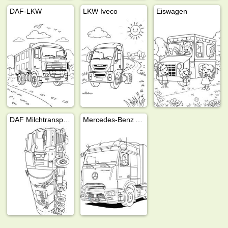
DAF-LKW
LKW Iveco
Eiswagen
DAF Milchtransporter
Mercedes-Benz Actros L