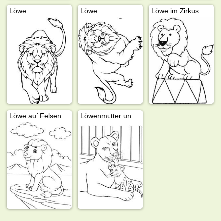
Löwe
Löwe
Löwe im Zirkus
Löwe auf Felsen
Löwenmutter und ihr Junges