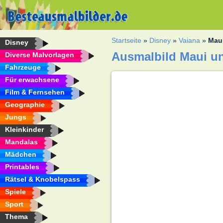
Startseite
»
Disney
»
Vaiana
»
Mau
Disney
Ausmalbild Maui u
Diverse Malvorlagen
Fahrzeuge
Für erwachsene
Film & Fernsehen
Geographie
Jungs
Kleinkinder
Mandalas
Mädchen
Printables
Rätsel & Knobelspass
Spiele
Sport
Thema