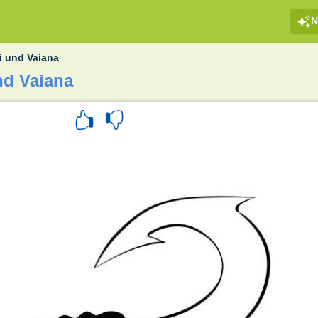
N
i und Vaiana
nd Vaiana