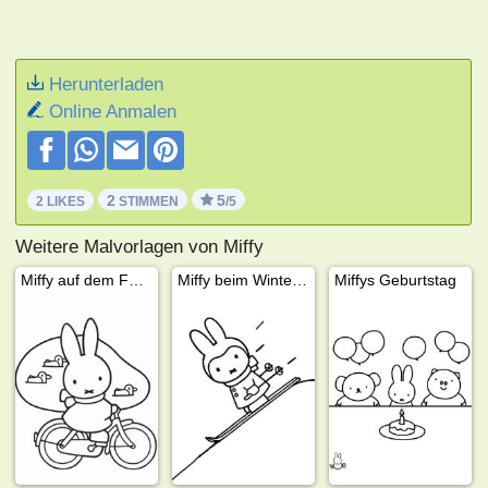
Herunterladen
Online Anmalen
2
5
2 LIKES
STIMMEN
/5
Weitere Malvorlagen von Miffy
Miffy auf dem Fahrrad
Miffy beim Wintersport
Miffys Geburtstag