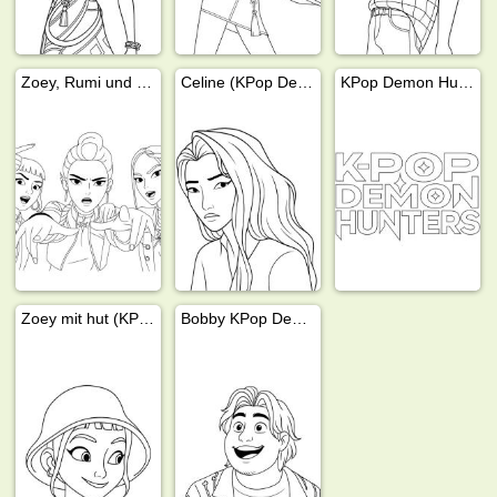
Zoey, Rumi und Mira
Celine (KPop Demon Hunters)
KPop Demon Hunters logo
Zoey mit hut (KPop Demon Hunters)
Bobby KPop Demon Hunters