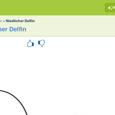
N
ne
»
Niedlicher Delfin
er Delfin