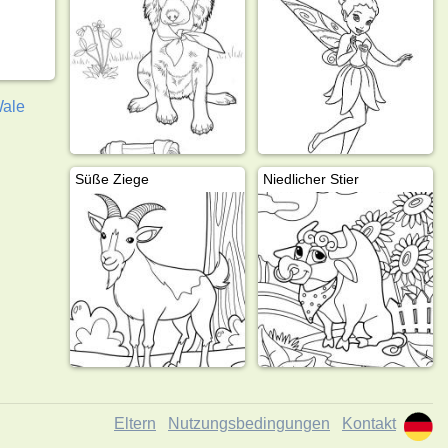
ale
Süße Ziege
Niedlicher Stier
Eltern
Nutzungsbedingungen
Kontakt