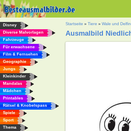
Startseite
»
Tiere
»
Wale und Delfi
Disney
Ausmalbild Niedlich
Diverse Malvorlagen
Fahrzeuge
Für erwachsene
Film & Fernsehen
Geographie
Jungs
Kleinkinder
Mandalas
Mädchen
Printables
Rätsel & Knobelspass
Spiele
Sport
Thema