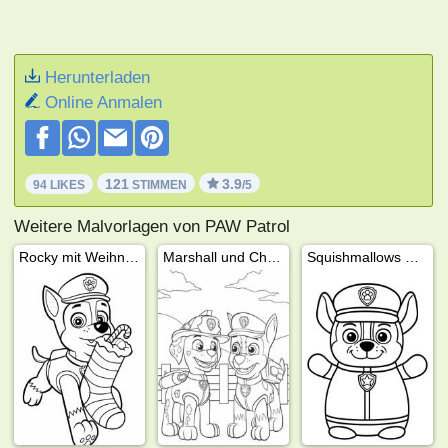
Herunterladen
Online Anmalen
121
3.9
94 LIKES
STIMMEN
/5
Weitere Malvorlagen von PAW Patrol
Rocky mit Weihnachtsstrumpf
Marshall und Chase
Squishmallows Chase (PAW Patrol)