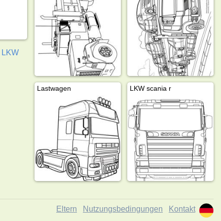
6
LKW
Lastwagen
LKW scania r
Eltern
Nutzungsbedingungen
Kontakt