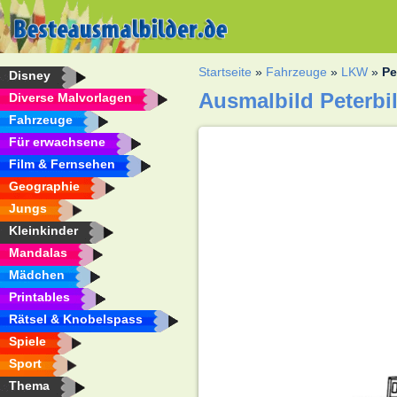
Startseite
»
Fahrzeuge
»
LKW
»
Pe
Disney
Ausmalbild Peterbil
Diverse Malvorlagen
Fahrzeuge
Für erwachsene
Film & Fernsehen
Geographie
Jungs
Kleinkinder
Mandalas
Mädchen
Printables
Rätsel & Knobelspass
Spiele
Sport
Thema