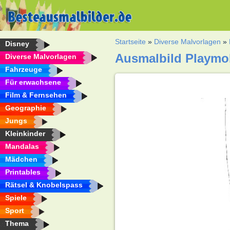
Startseite
»
Diverse Malvorlagen
»
Disney
Ausmalbild Playmob
Diverse Malvorlagen
Fahrzeuge
Für erwachsene
Film & Fernsehen
Geographie
Jungs
Kleinkinder
Mandalas
Mädchen
Printables
Rätsel & Knobelspass
Spiele
Sport
Thema