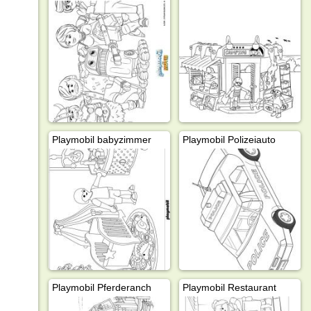
Playmobil babyzimmer
Playmobil Polizeiauto
Playmobil Pferderanch
Playmobil Restaurant