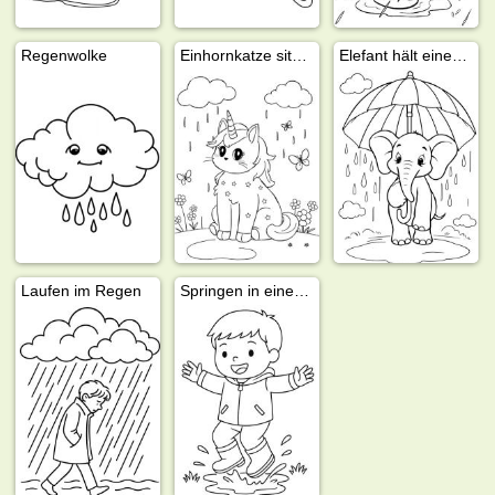
Regenwolke
Einhornkatze sitzt im Regen
Elefant hält einen Regenschirm im Regen fest
Laufen im Regen
Springen in einer Wasserpfütze