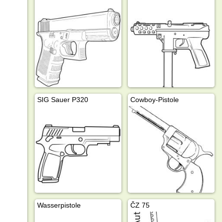
SIG Sauer P320
Cowboy-Pistole
Wasserpistole
ČZ 75