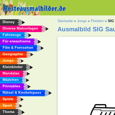
Startseite
»
Jungs
»
Pistolen
»
SIG
Disney
Ausmalbild SIG Sa
Diverse Malvorlagen
Fahrzeuge
Für erwachsene
Film & Fernsehen
Geographie
Jungs
Kleinkinder
Mandalas
Mädchen
Printables
Rätsel & Knobelspass
Spiele
Sport
Thema