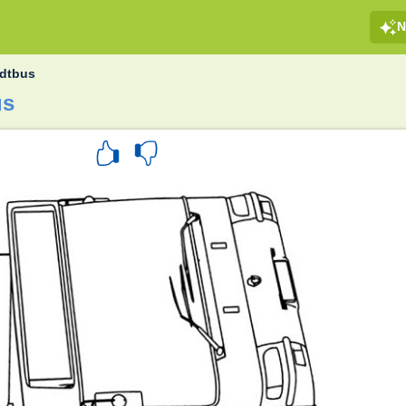
N
adtbus
us