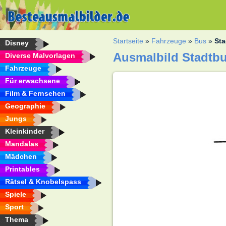
Startseite
»
Fahrzeuge
»
Bus
»
St
Disney
Ausmalbild Stadtb
Diverse Malvorlagen
Fahrzeuge
Für erwachsene
Film & Fernsehen
Geographie
Jungs
Kleinkinder
Mandalas
Mädchen
Printables
Rätsel & Knobelspass
Spiele
Sport
Thema