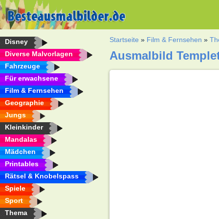
Startseite
»
Film & Fernsehen
»
Th
Disney
Ausmalbild Templet
Diverse Malvorlagen
Fahrzeuge
Für erwachsene
Film & Fernsehen
Geographie
Jungs
Kleinkinder
Mandalas
Mädchen
Printables
Rätsel & Knobelspass
Spiele
Sport
Thema