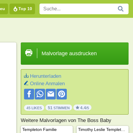
eu
Top 10
Malvorlage ausdrucken
Herunterladen
Online Anmalen
51
4.4
45 LIKES
STIMMEN
/5
Weitere Malvorlagen von The Boss Baby
Templeton Familie
Timothy Leslie Templeton (The Boss Baby)