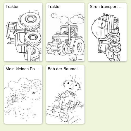
Traktor
Traktor
Stroh transport mit Traktor
Mein kleines Pony Zeichnung
Bob der Baumeister Punktverbindung