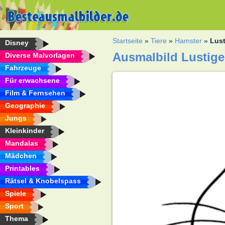
Startseite
»
Tiere
»
Hamster
»
Lust
Disney
Ausmalbild Lustige
Diverse Malvorlagen
Fahrzeuge
Für erwachsene
Film & Fernsehen
Geographie
Jungs
Kleinkinder
Mandalas
Mädchen
Printables
Rätsel & Knobelspass
Spiele
Sport
Thema