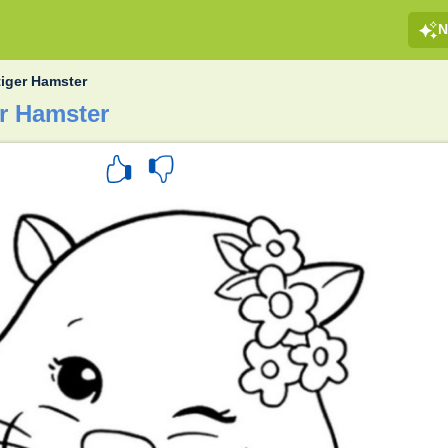
N
iger Hamster
r Hamster