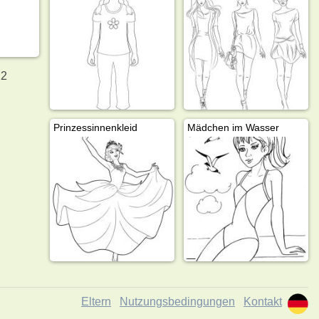
12
Prinzessinnenkleid
Mädchen im Wasser
Eltern
Nutzungsbedingungen
Kontakt