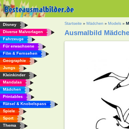
Startseite
»
Mädchen
»
Models
»
M
Disney
Ausmalbild Mädche
Diverse Malvorlagen
Fahrzeuge
Für erwachsene
Film & Fernsehen
Geographie
Jungs
Kleinkinder
Mandalas
Mädchen
Printables
Rätsel & Knobelspass
Spiele
Sport
Thema