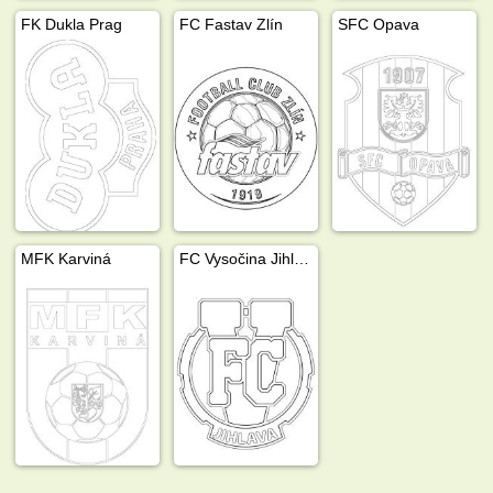
FK Dukla Prag
FC Fastav Zlín
SFC Opava
MFK Karviná
FC Vysočina Jihlava