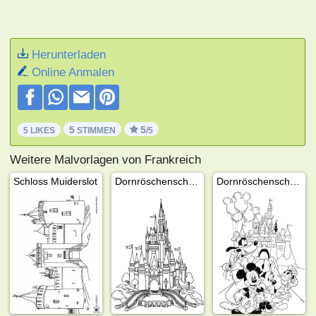
Herunterladen
Online Anmalen
5
5
5 LIKES
STIMMEN
/5
Weitere Malvorlagen von Frankreich
Schloss Muiderslot
Dornröschenschloss in Disneyland Paris
Dornröschenschloss in Disneyland Paris